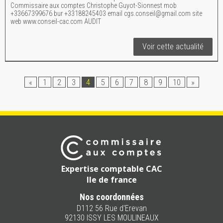
Commissaire aux comptes Christophe Guyot-Sionnest mob
+33667399676 bur +33188245403 email cgs.conseil@gmail.com site
web www.conseil-cac.com AUDIT
Voir cette actualité
«
1
2
3
4
5
6
7
8
9
10
»
Expertise comptable CAC
Ile de france
Nos coordonnées
D112 56 Rue d'Erevan
92130 ISSY LES MOULINEAUX